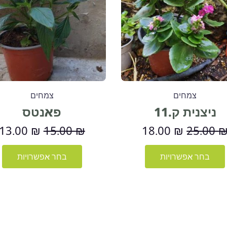
סוגים.
ס
15.00 ₪.
18.00 ₪.
25.00 ₪.
ניתן
נ
לבחור
ל
את
א
האפשרויות
ה
בעמוד
ב
המוצר
ה
צמחים
צמחים
ניצנית ק.11
פאנטס
13.00
₪
15.00
₪
18.00
₪
25.00
בחר אפשרויות
בחר אפשרויות