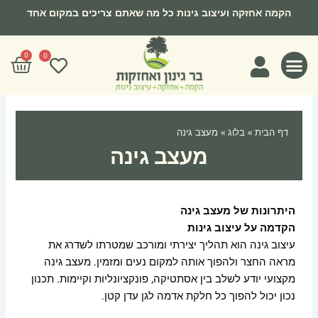
ילוג
הקמה אחזקה ועיצוב גינות כל מה שאתם צריכים במקום אחד
תוכן
0
עגל
0
קניו
צרו קשר
מצעי גידול
חומרי הדברה
דף הבית
»
בלוג
»
מעצב גינה
מעצב גינה
היתרונות של מעצב גינה
הקדמה על עיצוב גינות
עיצוב גינה הוא תהליך יצירתי ומורכב שמטרתו לשדרג את
מראה החצר ולהפוך אותה למקום נעים ומזמין. מעצב גינה
מקצועי יודע לשלב בין אסתטיקה, פונקציונליות וקיימות. תכנון
נכון יכול להפוך כל חלקת אדמה לגן עדן קטן.