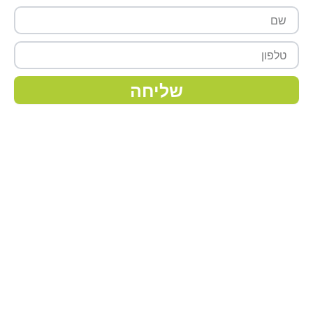
שם
טלפון
שליחה
מפת אתר
ראשי
אודותינו
צמחים
מצעי גידול
דישון
השקיה
חומרי הדברה