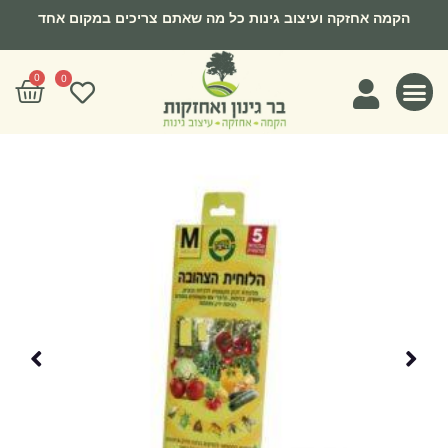
ילוג
הקמה אחזקה ועיצוב גינות כל מה שאתם צריכים במקום אחד
תוכן
0
עגל
0
קניו
צרו קשר
מצעי גידול
חומרי הדברה