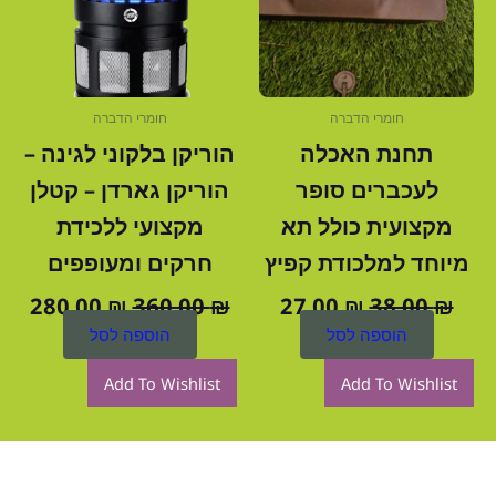
חומרי הדברה
חומרי הדברה
תחנת האכלה
הוריקן בלקוני לגינה –
לעכברים סופר
הוריקן גארדן – קטלן
מקצועית כולל תא
מקצועי ללכידת
מיוחד למלכודת קפיץ
חרקים ומעופפים
280.00
₪
360.00
₪
27.00
₪
38.00
₪
הוספה לסל
הוספה לסל
Add To Wishlist
Add To Wishlist