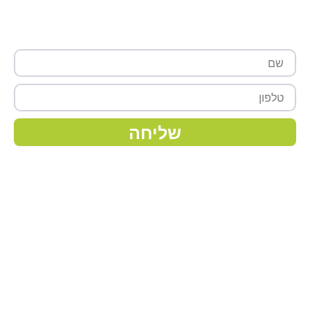
רוצה לקבל עוד פרטים?
שם
טלפון
שליחה
מפת אתר
ראשי
אודותינו
צמחים
מצעי גידול
דישון