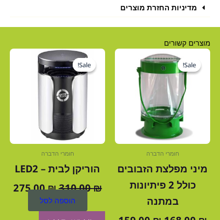
מדיניות החזרת מוצרים
מוצרים קשורים
המחיר
המחיר
המחיר
המח
המקורי
הנוכחי
המקורי
הנו
Sale!
Sale!
Sale!
Sale!
היה:
הוא:
היה:
הוא
0 ₪.
310.00 ₪.
159.00 ₪.
168.00 ₪.
חומרי הדברה
חומרי הדברה
מיני מפלצת הזבובים
הוריקן לבית – LED2
כולל 2 פיתיונות
275.00
₪
310.00
₪
במתנה
הוספה לסל