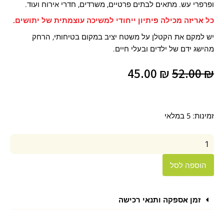
ופרפרי עש. מתאים לבתים פרטיים, משרדים, חדרי אירוח ועוד.
כל אריזה מכילה פיתיון ייחודי למשיכה עוצמתית של יתושים.
יש למקם את הקטלן על משטח יציב במקום בטיחותי, הרחק
מהישג ידם של ילדים ובעלי חיים.
המחיר
המחיר
45.00
₪
52.00
₪
המקורי
הנוכחי
היה:
הוא:
כמות
זמינות:
5 במלאי
של
45.00 ₪.
52.00 ₪.
מלכודת
פלסטיק
קטנה
לזבובים
הוספה לסל
זמן אספקה ותנאי רכישה