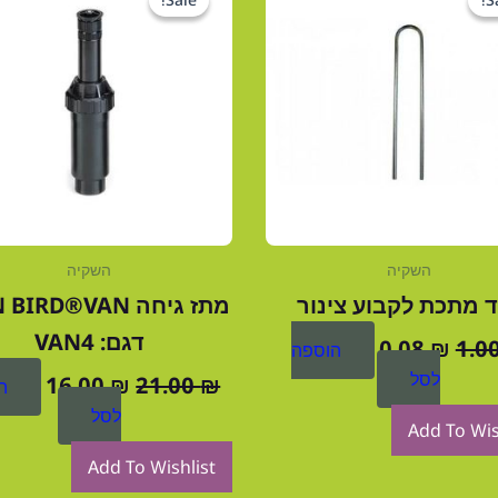
המקורי
הנוכחי
המקורי
הנוכח
היה:
הוא:
היה:
הוא:
6.00 ₪.
21.00 ₪.
0.08 ₪.
1.00 ₪.
השקיה
השקיה
 מתכת לקבוע צינור
מתז גיחה IRD®VAN
דגם: VAN4
0.08
₪
1.0
הוספה
לסל
16.00
₪
21.00
₪
ה
לסל
Add To Wis
Add To Wishlist