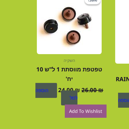
י
המקורי
הנוכחי
היה:
הוא:
24.00 ₪.
26.00 ₪.
1
השקיה
טפטפת מווסתת 1 ל"ש 10
יח'
RAIN B
24.00
₪
26.00
₪
הוספה
לסל
וספה
Add To Wishlist