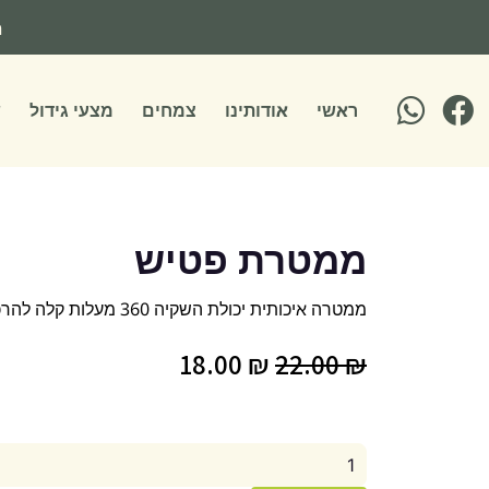
ילוג
ה
תוכן
ראשי
אודותינו
צמחים
מצעי גידול
ש
ממטרת פטיש
ממטרה איכותית יכולת השקיה 360 מעלות קלה להרכבה.
המחיר
המחיר
18.00
₪
22.00
₪
המקורי
הנוכחי
היה:
הוא:
כמות
של