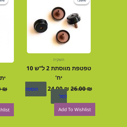
המקורי
הנוכחי
היה:
הוא:
24.00 ₪.
26.00 ₪.
השקיה
טפטפת מווסתת 2 ל"ש 10
יח'
יתד
24.00
₪
26.00
₪
0
₪
הוספה
לסל
Add To Wishlist
hlist