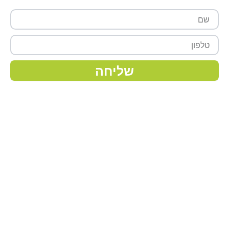
שם
טלפון
שליחה
מפת אתר
ראשי
אודותינו
צמחים
מצעי גידול
דישון
השקיה
חומרי הדברה