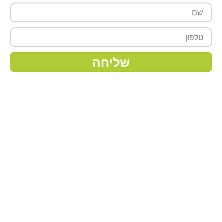
שם
טלפון
שליחה
מפת אתר
ראשי
אודותינו
צמחים
מצעי גידול
דישון
השקיה
חומרי הדברה