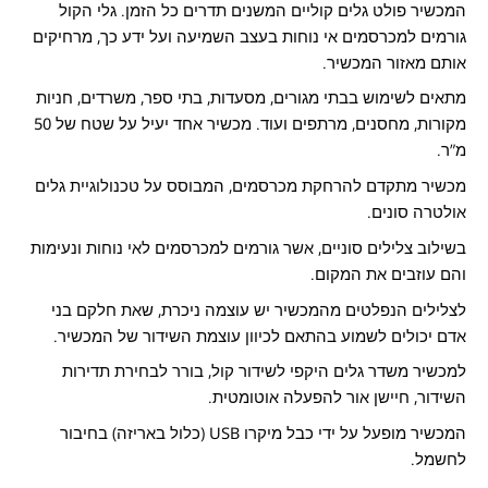
המכשיר פולט גלים קוליים המשנים תדרים כל הזמן. גלי הקול
גורמים למכרסמים אי נוחות בעצב השמיעה ועל ידע כך, מרחיקים
אותם מאזור המכשיר.
מתאים לשימוש בבתי מגורים, מסעדות, בתי ספר, משרדים, חניות
מקורות, מחסנים, מרתפים ועוד. מכשיר אחד יעיל על שטח של 50
מ”ר.
מכשיר מתקדם להרחקת מכרסמים, המבוסס על טכנולוגיית גלים
אולטרה סונים.
בשילוב צלילים סוניים, אשר גורמים למכרסמים לאי נוחות ונעימות
והם עוזבים את המקום.
לצלילים הנפלטים מהמכשיר יש עוצמה ניכרת, שאת חלקם בני
אדם יכולים לשמוע בהתאם לכיוון עוצמת השידור של המכשיר.
למכשיר משדר גלים היקפי לשידור קול, בורר לבחירת תדירות
השידור, חיישן אור להפעלה אוטומטית.
המכשיר מופעל על ידי כבל מיקרו USB (כלול באריזה) בחיבור
לחשמל.