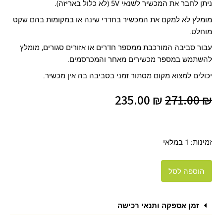
ניתן לחבר את המכשיר לשנאי 5V (לא כלול באריזה).
מומלץ לא למקם את המכשיר בחדרי שינה או במקומות בהם שקט
מוחלט.
עבור סביבה המורכבת ממספר חדרים או אזורים סגורים, מומלץ
להשתמש במספר מכשירים מאחר והמכרסמים.
יכולים למצוא מקום מסתור זמני בסביבה בה אין מכשיר.
המחיר
המחיר
235.00
₪
271.00
₪
המקורי
הנוכחי
היה:
הוא:
כמות
זמינות:
1 במלאי
של
235.00 ₪.
271.00 ₪.
עכבר
נוס
הוספה לסל
360
מרחיק
עכברים
זמן אספקה ותנאי רכישה
אולטרא
סוני